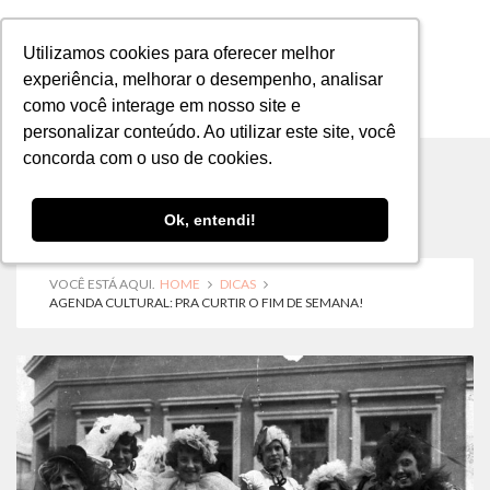
Utilizamos cookies para oferecer melhor
Utilizamos cookies para oferecer melhor
experiência, melhorar o desempenho, analisar
experiência, melhorar o desempenho, analisar
como você interage em nosso site e
como você interage em nosso site e
MENU
personalizar conteúdo. Ao utilizar este site, você
personalizar conteúdo. Ao utilizar este site, você
concorda com o uso de cookies.
concorda com o uso de cookies.
Ok, entendi!
Ok, entendi!
VOCÊ ESTÁ AQUI.
HOME
DICAS
AGENDA CULTURAL: PRA CURTIR O FIM DE SEMANA!