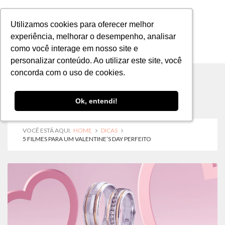
Utilizamos cookies para oferecer melhor
Utilizamos cookies para oferecer melhor
experiência, melhorar o desempenho, analisar
experiência, melhorar o desempenho, analisar
como você interage em nosso site e
como você interage em nosso site e
MENU
personalizar conteúdo. Ao utilizar este site, você
personalizar conteúdo. Ao utilizar este site, você
concorda com o uso de cookies.
concorda com o uso de cookies.
Ok, entendi!
Ok, entendi!
VOCÊ ESTÁ AQUI.
HOME
DICAS
5 FILMES PARA UM VALENTINE’S DAY PERFEITO