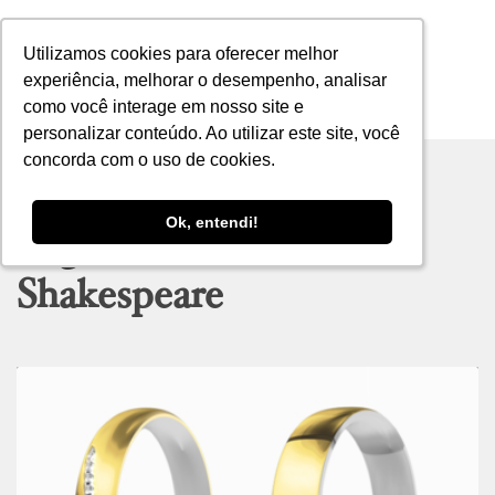
Utilizamos cookies para oferecer melhor
Utilizamos cookies para oferecer melhor
experiência, melhorar o desempenho, analisar
experiência, melhorar o desempenho, analisar
como você interage em nosso site e
como você interage em nosso site e
MENU
personalizar conteúdo. Ao utilizar este site, você
personalizar conteúdo. Ao utilizar este site, você
concorda com o uso de cookies.
concorda com o uso de cookies.
Ok, entendi!
Ok, entendi!
Tag archive: William
Shakespeare