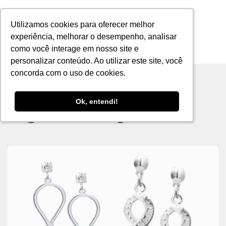
Utilizamos cookies para oferecer melhor
Utilizamos cookies para oferecer melhor
experiência, melhorar o desempenho, analisar
experiência, melhorar o desempenho, analisar
como você interage em nosso site e
como você interage em nosso site e
MENU
personalizar conteúdo. Ao utilizar este site, você
personalizar conteúdo. Ao utilizar este site, você
concorda com o uso de cookies.
concorda com o uso de cookies.
Ok, entendi!
Ok, entendi!
Tag archive: significado