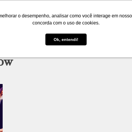
LOJA
FIQUE POR DENTRO
PRESENTES
melhorar o desempenho, analisar como você interage em nosso sit
melhorar o desempenho, analisar como você interage em nosso sit
concorda com o uso de cookies.
concorda com o uso de cookies.
Ok, entendi!
Ok, entendi!
low