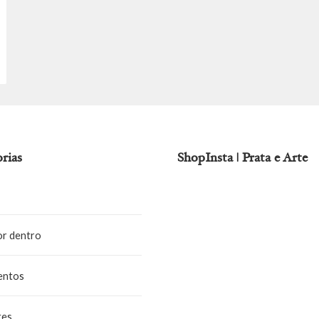
rias
ShopInsta | Prata e Arte
or dentro
entos
tes