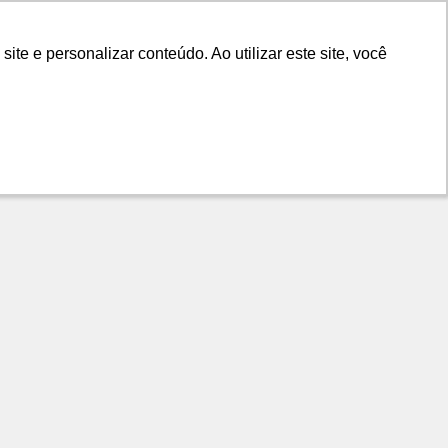
LANÇAMENTOS
DICAS
CONTATO
e e personalizar conteúdo. Ao utilizar este site, você
e e personalizar conteúdo. Ao utilizar este site, você