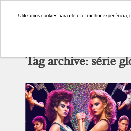
Utilizamos cookies para oferecer melhor experiência, 
Utilizamos cookies para oferecer melhor experiência, 
Tag archive: série g