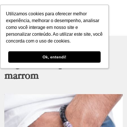
Utilizamos cookies para oferecer melhor
Utilizamos cookies para oferecer melhor
experiência, melhorar o desempenho, analisar
experiência, melhorar o desempenho, analisar
como você interage em nosso site e
como você interage em nosso site e
MENU
personalizar conteúdo. Ao utilizar este site, você
personalizar conteúdo. Ao utilizar este site, você
concorda com o uso de cookies.
concorda com o uso de cookies.
Ok, entendi!
Ok, entendi!
Tag archive: pulseira
marrom