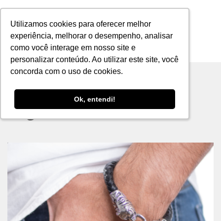
Utilizamos cookies para oferecer melhor
Utilizamos cookies para oferecer melhor
experiência, melhorar o desempenho, analisar
experiência, melhorar o desempenho, analisar
como você interage em nosso site e
como você interage em nosso site e
MENU
personalizar conteúdo. Ao utilizar este site, você
personalizar conteúdo. Ao utilizar este site, você
concorda com o uso de cookies.
concorda com o uso de cookies.
Ok, entendi!
Ok, entendi!
Tag archive: marido