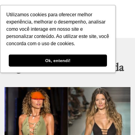
Utilizamos cookies para oferecer melhor
Utilizamos cookies para oferecer melhor
experiência, melhorar o desempenho, analisar
experiência, melhorar o desempenho, analisar
como você interage em nosso site e
como você interage em nosso site e
MENU
personalizar conteúdo. Ao utilizar este site, você
personalizar conteúdo. Ao utilizar este site, você
concorda com o uso de cookies.
concorda com o uso de cookies.
Ok, entendi!
Ok, entendi!
Tag archive: dica de moda