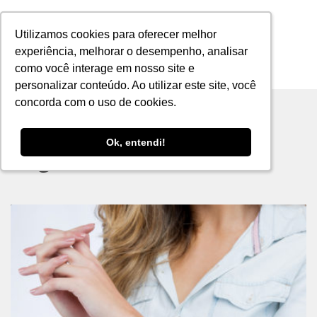
Utilizamos cookies para oferecer melhor
Utilizamos cookies para oferecer melhor
experiência, melhorar o desempenho, analisar
experiência, melhorar o desempenho, analisar
como você interage em nosso site e
como você interage em nosso site e
MENU
personalizar conteúdo. Ao utilizar este site, você
personalizar conteúdo. Ao utilizar este site, você
concorda com o uso de cookies.
concorda com o uso de cookies.
Ok, entendi!
Ok, entendi!
Tag archive: bandeiras