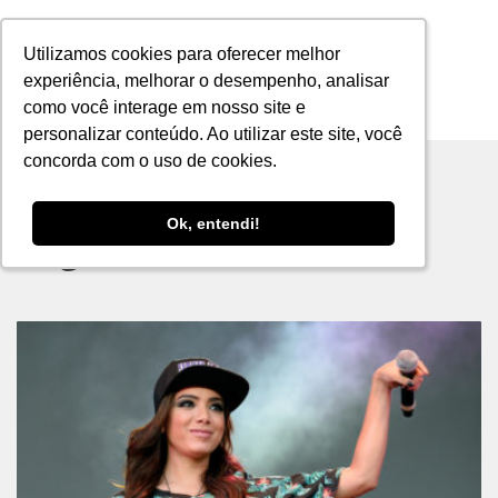
Utilizamos cookies para oferecer melhor
Utilizamos cookies para oferecer melhor
experiência, melhorar o desempenho, analisar
experiência, melhorar o desempenho, analisar
como você interage em nosso site e
como você interage em nosso site e
MENU
personalizar conteúdo. Ao utilizar este site, você
personalizar conteúdo. Ao utilizar este site, você
concorda com o uso de cookies.
concorda com o uso de cookies.
Ok, entendi!
Ok, entendi!
Tag archive: anitta