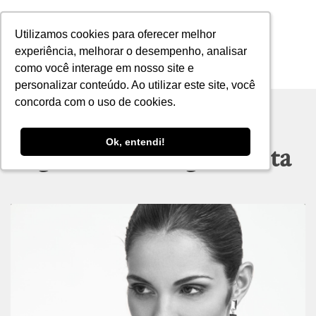
Utilizamos cookies para oferecer melhor
Utilizamos cookies para oferecer melhor
experiência, melhorar o desempenho, analisar
experiência, melhorar o desempenho, analisar
como você interage em nosso site e
como você interage em nosso site e
MENU
personalizar conteúdo. Ao utilizar este site, você
personalizar conteúdo. Ao utilizar este site, você
concorda com o uso de cookies.
concorda com o uso de cookies.
Ok, entendi!
Ok, entendi!
Tag archive: amiga secreta